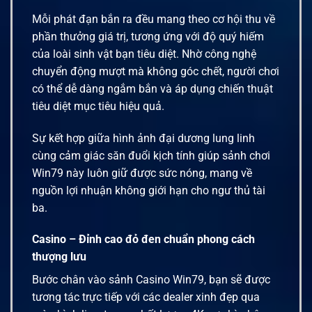
Mỗi phát đạn bắn ra đều mang theo cơ hội thu về
phần thưởng giá trị, tương ứng với độ quý hiếm
của loài sinh vật bạn tiêu diệt. Nhờ công nghệ
chuyển động mượt mà không góc chết, người chơi
có thể dễ dàng ngắm bắn và áp dụng chiến thuật
tiêu diệt mục tiêu hiệu quả.
Sự kết hợp giữa hình ảnh đại dương lung linh
cùng cảm giác săn đuổi kịch tính giúp sảnh chơi
Win79 này luôn giữ được sức nóng, mang về
nguồn lợi nhuận không giới hạn cho ngư thủ tài
ba.
Casino – Đỉnh cao đỏ đen chuẩn phong cách
thượng lưu
Bước chân vào sảnh Casino Win79, bạn sẽ được
tương tác trực tiếp với các dealer xinh đẹp qua