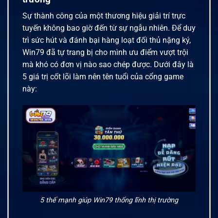
Sự thành công của một thương hiệu giải trí trực
tuyến không bao giờ đến từ sự ngẫu nhiên. Để duy
trì sức hút và đánh bại hàng loạt đối thủ nặng ký,
Win79 đã tự trang bị cho mình ưu điểm vượt trội
mà khó có đơn vị nào sao chép được. Dưới đây là
5 giá trị cốt lõi làm nên tên tuổi của cổng game
này:
5 thế mạnh giúp Win79 thống lĩnh thị trường