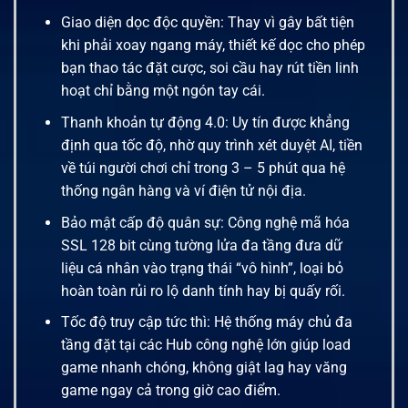
Giao diện dọc độc quyền: Thay vì gây bất tiện
khi phải xoay ngang máy, thiết kế dọc cho phép
bạn thao tác đặt cược, soi cầu hay rút tiền linh
hoạt chỉ bằng một ngón tay cái.
Thanh khoản tự động 4.0: Uy tín được khẳng
định qua tốc độ, nhờ quy trình xét duyệt AI, tiền
về túi người chơi chỉ trong 3 – 5 phút qua hệ
thống ngân hàng và ví điện tử nội địa.
Bảo mật cấp độ quân sự: Công nghệ mã hóa
SSL 128 bit cùng tường lửa đa tầng đưa dữ
liệu cá nhân vào trạng thái “vô hình”, loại bỏ
hoàn toàn rủi ro lộ danh tính hay bị quấy rối.
Tốc độ truy cập tức thì: Hệ thống máy chủ đa
tầng đặt tại các Hub công nghệ lớn giúp load
game nhanh chóng, không giật lag hay văng
game ngay cả trong giờ cao điểm.