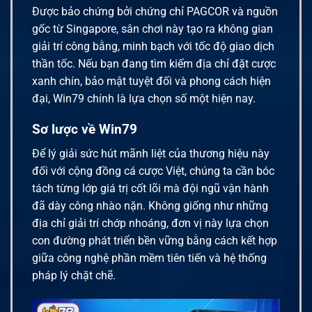
Được bảo chứng bởi chứng chỉ PAGCOR và nguồn
gốc từ Singapore, sân chơi này tạo ra không gian
giải trí công bằng, minh bạch với tốc độ giao dịch
thần tốc. Nếu bạn đang tìm kiếm địa chỉ đặt cược
xanh chín, bảo mật tuyệt đối và phong cách hiện
đại, Win79 chính là lựa chọn số một hiện nay.
Sơ lược về Win79
Để lý giải sức hút mãnh liệt của thương hiệu này
đối với cộng đồng cá cược Việt, chúng ta cần bóc
tách từng lớp giá trị cốt lõi mà đội ngũ vận hành
đã dày công nhào nặn. Không giống như những
địa chỉ giải trí chớp nhoáng, đơn vị này lựa chọn
con đường phát triển bền vững bằng cách kết hợp
giữa công nghệ phần mềm tiên tiến và hệ thống
pháp lý chặt chẽ.