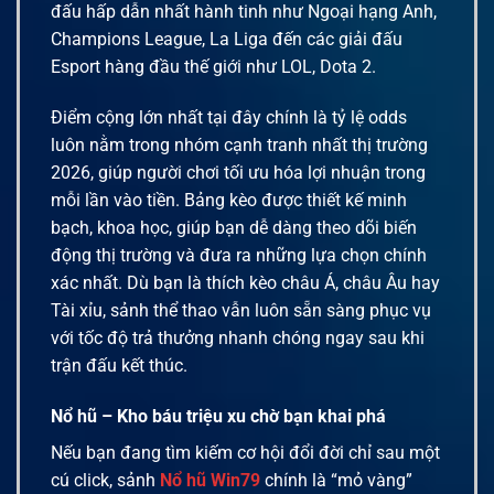
đấu hấp dẫn nhất hành tinh như Ngoại hạng Anh,
Champions League, La Liga đến các giải đấu
Esport hàng đầu thế giới như LOL, Dota 2.
Điểm cộng lớn nhất tại đây chính là tỷ lệ odds
luôn nằm trong nhóm cạnh tranh nhất thị trường
2026, giúp người chơi tối ưu hóa lợi nhuận trong
mỗi lần vào tiền. Bảng kèo được thiết kế minh
bạch, khoa học, giúp bạn dễ dàng theo dõi biến
động thị trường và đưa ra những lựa chọn chính
xác nhất. Dù bạn là thích kèo châu Á, châu Âu hay
Tài xỉu, sảnh thể thao vẫn luôn sẵn sàng phục vụ
với tốc độ trả thưởng nhanh chóng ngay sau khi
trận đấu kết thúc.
Nổ hũ – Kho báu triệu xu chờ bạn khai phá
Nếu bạn đang tìm kiếm cơ hội đổi đời chỉ sau một
cú click, sảnh
Nổ hũ Win79
chính là “mỏ vàng”