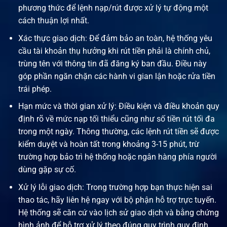
phương thức để lệnh nạp/rút được xử lý tự động một
cách thuận lợi nhất.
Xác thực giao dịch: Để đảm bảo an toàn, hệ thống yêu
cầu tài khoản thụ hưởng khi rút tiền phải là chính chủ,
trùng tên với thông tin đã đăng ký ban đầu. Điều này
góp phần ngăn chặn các hành vi gian lận hoặc rửa tiền
trái phép.
Hạn mức và thời gian xử lý: Điều kiện và điều khoản quy
định rõ về mức nạp tối thiểu cũng như số tiền rút tối đa
trong một ngày. Thông thường, các lệnh rút tiền sẽ được
kiểm duyệt và hoàn tất trong khoảng 3-15 phút, trừ
trường hợp bảo trì hệ thống hoặc ngân hàng phía người
dùng gặp sự cố.
Xử lý lỗi giao dịch: Trong trường hợp bạn thực hiện sai
thao tác, hãy liên hệ ngay với bộ phận hỗ trợ trực tuyến.
Hệ thống sẽ căn cứ vào lịch sử giao dịch và bằng chứng
hình ảnh để hỗ trợ xử lý theo đúng quy trình quy định.