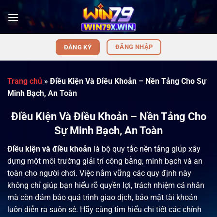
Chuyển
đến
nội
dung
ĐĂNG NHẬP
ĐĂNG KÝ
Trang chủ
»
Điều Kiện Và Điều Khoản – Nền Tảng Cho Sự
Minh Bạch, An Toàn
Điều Kiện Và Điều Khoản – Nền Tảng Cho
Sự Minh Bạch, An Toàn
Điều kiện và điều khoản
là bộ quy tắc nền tảng giúp xây
dựng một môi trường giải trí công bằng, minh bạch và an
toàn cho người chơi. Việc nắm vững các quy định này
không chỉ giúp bạn hiểu rõ quyền lợi, trách nhiệm cá nhân
mà còn đảm bảo quá trình giao dịch, bảo mật tài khoản
luôn diễn ra suôn sẻ. Hãy cùng tìm hiểu chi tiết các chính