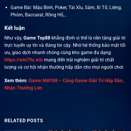
Game Bài: Mậu Binh, Poker, Tài Xỉu, Sâm, Xì Tố, Liêng,
Phỏm, Baccarat, Rồng Hổ,…
Kết luận
Như vậy,
Game Top88
khẳng định vị thế là nền tảng giải trí
trực tuyến uy tín và đáng tin cậy. Nhờ hệ thống bảo mật tối
ưu, giao dịch nhanh chóng cùng kho game đa dạng
https://win79x.win
mang đến trải nghiệm giải trí chất
lượng và cơ hội nhận thưởng hấp dẫn cho mọi người chơi.
Xem thêm:
Game
MAY88
– Cổng Game Giải Trí Hấp Dẫn,
Nhận Thưởng Lớn
RELATED POSTS