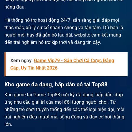
hàng đầu.
Hệ thống hỗ trợ hoạt động 24/7, sẵn sàng giải đáp mọi
thắc mắc, xử lý sự cố nhanh chóng và tận tâm. Dù bạn là
người mới hay đã gắn bó lâu dài, website cam kết mang
đến trải nghiệm hỗ trợ kịp thời và đáng tin cậy.
Xem ngay
Game Vip79 - Sân Chơi Cá Cược Đẳng
Cấp, Uy Tín Nhất 2026
Kho game đa dạng, hấp dẫn có tại Top88
Kho game tại Game Top88 cực kỳ đa dạng, hấp dẫn, đáp
ứng nhu cầu giải trí của mọi đối tượng người chơi. Từ
những trò chơi truyền thống đến các thể loại hiện đại, mỗi
trải nghiệm đều mượt mà, sống động và đầy cơ hội thắng
lớn.