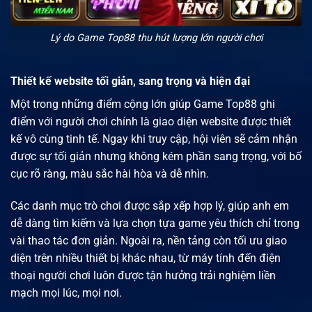
Lý do Game Top88 thu hút lượng lớn người chơi
Thiết kế website tối giản, sang trọng và hiện đại
Một trong những điểm cộng lớn giúp Game Top88 ghi
điểm với người chơi chính là giao diện website được thiết
kế vô cùng tinh tế. Ngay khi truy cập, hội viên sẽ cảm nhận
được sự tối giản nhưng không kém phần sang trọng, với bố
cục rõ ràng, màu sắc hài hòa và dễ nhìn.
Các danh mục trò chơi được sắp xếp hợp lý, giúp anh em
dễ dàng tìm kiếm và lựa chọn tựa game yêu thích chỉ trong
vài thao tác đơn giản. Ngoài ra, nền tảng còn tối ưu giao
diện trên nhiều thiết bị khác nhau, từ máy tính đến điện
thoại người chơi luôn được tận hưởng trải nghiệm liền
mạch mọi lúc, mọi nơi.