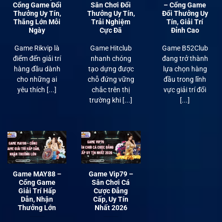
Cổng Game Đổi
Sân Chơi Đổi
– Cổng Game
Thưởng Uy Tín,
Thưởng Uy Tín,
Đổi Thưởng Uy
Thắng Lớn Mỗi
Trải Nghiệm
Tín, Giải Trí
Ngày
Cực Đã
Đỉnh Cao
Game Rikvip là
Game Hitclub
Game B52Club
điểm đến giải trí
nhanh chóng
đang trở thành
hàng đầu dành
tạo dựng được
lựa chọn hàng
cho những ai
chỗ đứng vững
đầu trong lĩnh
yêu thích [...]
chắc trên thị
vực giải trí đổi
trường khi [...]
[...]
Game MAY88 –
Game Vip79 –
Cổng Game
Sân Chơi Cá
Giải Trí Hấp
Cược Đẳng
Dẫn, Nhận
Cấp, Uy Tín
Thưởng Lớn
Nhất 2026