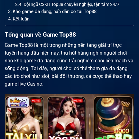
Đội ngũ CSKH Top88 chuyên nghiệp, tận tâm 24/7
Kho game đa dạng, hấp dẫn có tại Top88
Kết luận
Tổng quan về Game Top88
Game Top88 là một trong những nền tảng giải trí trực
tuyến hàng đầu hiện nay, thu hút hàng nghìn người chơi
nhờ kho game đa dạng cùng trải nghiệm chơi liền mạch và
sống động. Tại đây, người chơi có thể tham gia đa dạng
các trò chơi như slot, bài đổi thưởng, cá cược thể thao hay
game live Casino.