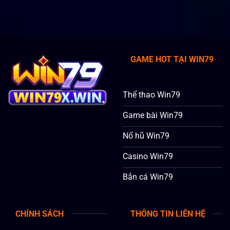
GAME HOT TẠI WIN79
Thể thao Win79
Game bài Win79
Nổ hũ Win79
Casino Win79
Bắn cá Win79
CHÍNH SÁCH
THÔNG TIN LIÊN HỆ