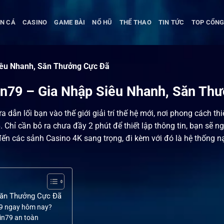
N CÁ
CASINO
GAME BÀI
NỔ HŨ
THỂ THAO
TIN TỨC
TOP CỔN
iêu Nhanh, Săn Thưởng Cực Đã
n79 – Gia Nhập Siêu Nhanh, Săn Th
 dẫn lối bạn vào thế giới giải trí thế hệ mới, nơi phong cách t
 Chỉ cần bỏ ra chưa đầy 2 phút để thiết lập thông tin, bạn sẽ n
đến các sảnh Casino 4K sang trọng, đi kèm với đó là hệ thống n
Săn Thưởng Cực Đã
79 ngay hôm nay?
Win79 an toàn