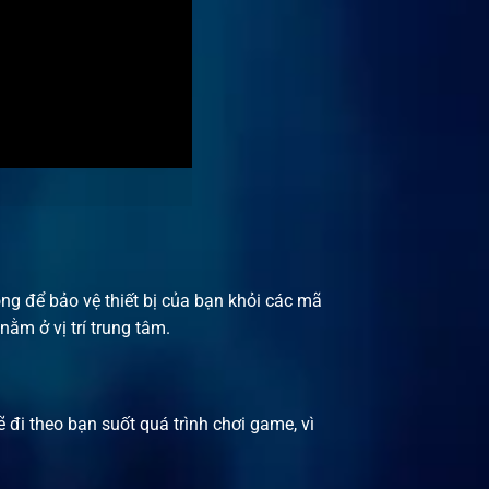
ng để bảo vệ thiết bị của bạn khỏi các mã
ằm ở vị trí trung tâm.
 đi theo bạn suốt quá trình chơi game, vì