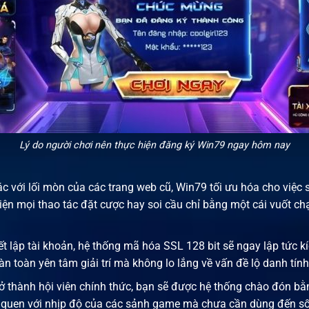
Lý do người chơi nên thực hiện đăng ký Win79 ngay hôm nay
c với lối mòn của các trang web cũ, Win79 tối ưu hóa cho việc
iện mọi thao tác đặt cược hay soi cầu chỉ bằng một cái vuốt c
iết lập tài khoản, hệ thống mã hóa SSL 128 bit sẽ ngay lập tức k
àn toàn yên tâm giải trí mà không lo lắng về vấn đề lộ danh tính
ở thành hội viên chính thức, bạn sẽ được hệ thống chào đón bằn
 quen với nhịp độ của các sảnh game mà chưa cần dùng đến số t