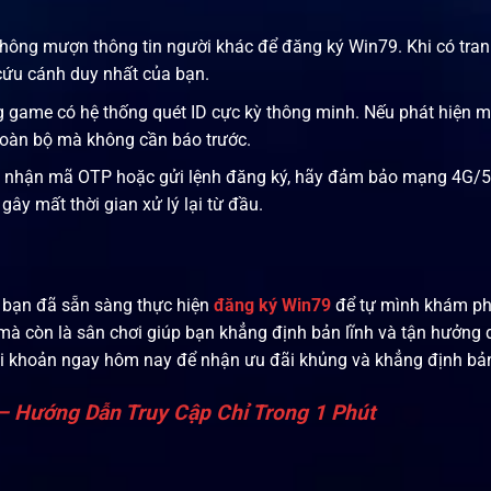
 không mượn thông tin người khác để đăng ký Win79. Khi có tran
cứu cánh duy nhất của bạn.
 game có hệ thống quét ID cực kỳ thông minh. Nếu phát hiện một
toàn bộ mà không cần báo trước.
ình nhận mã OTP hoặc gửi lệnh đăng ký, hãy đảm bảo mạng 4G/5G
 gây mất thời gian xử lý lại từ đầu.
, bạn đã sẵn sàng thực hiện
đăng ký Win79
để tự mình khám phá 
mà còn là sân chơi giúp bạn khẳng định bản lĩnh và tận hưởng 
ài khoản ngay hôm nay để nhận ưu đãi khủng và khẳng định bản 
 Hướng Dẫn Truy Cập Chỉ Trong 1 Phút