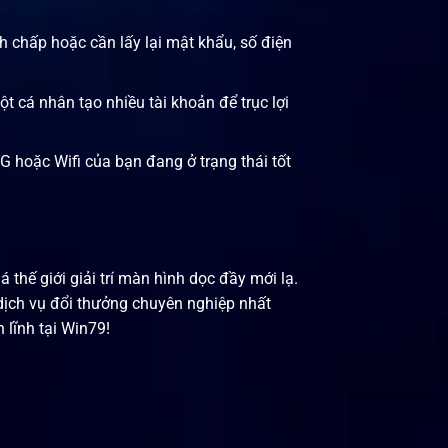
h chấp hoặc cần lấy lại mật khẩu, số điện
 cá nhân tạo nhiều tài khoản để trục lợi
 hoặc Wifi của bạn đang ở trạng thái tốt
thế giới giải trí màn hình dọc đầy mới lạ.
dịch vụ đổi thưởng chuyên nghiệp nhất
lĩnh tại Win79!